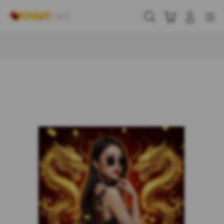
Skip
to
Cari
Troli
Login
Navigation
content
Buka Info Lebih Lanjut