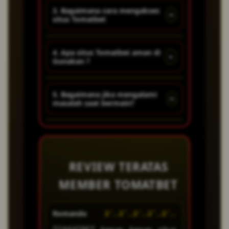
dengan sistem yang super
Karena, di situs tomatbet sudah
3. Bagaimana cara mengakses
+
duper canggih.
situs Tomatbet
memiliki akses game yang
sudah di dukung dengan slot77
Untuk mengakses situs
yang di percaya banyak
4. Apa situs Tomatbet aman di
+
Gunakan ?
TOMATBET sebenarnya cukup
pengguna slot online mampu
mudah dan dapat dilakukan
memberikan kemenangan
Ya, situs tomatbet sangat aman
melalui berbagai perangkat
dengan game game gacor yang
5. Bagaimana jika mengalami
+
masalah saat bermain?
di gunakan baik melalui hp atau
seperti smartphone, tablet,
unggul.
mengguna PC, karena sudah di
maupun komputer. Pemain
Jika pemain mengalami kendala
lengkapi dengan sistem
hanya perlu memastikan
saat bermain atau mengakses
keamanan yang sangat aman
memiliki koneksi internet yang
situs, mereka dapat
stabil agar pengalaman
REVIEW TERATAS
menghubungi layanan
bermain menjadi lebih nyaman.
MEMBER TOMATBET
customer service yang tersedia
untuk mendapatkan bantuan.
Romando
â˜…â˜…â˜…â˜…â˜…
Muliya